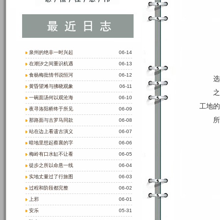
泉州的绝非一时兴起
06-14
在潮汐之间重识机遇
06-13
食杨梅批情书说恒河
06-12
选
黄昏望滩与拂晓观象
06-11
之
一碗面汤何以观沧海
06-10
工地的
夜寻洛阳桥终于所见
06-09
所
那路面与古罗马同款
06-08
站在边上看遗古演义
06-07
暗地里想起蔡襄的字
06-06
梅岭有口水缸不让看
06-05
徒步之所以命悬一线
06-04
实地丈量过了行旅图
06-03
过程和阶段都完整
06-02
上邪
06-01
安乐
05-31