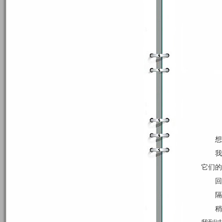
想
我
它们的
回
隔
稍