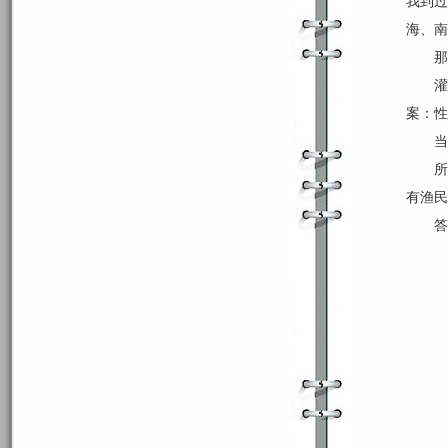
我到过
海、南
那
灌
案：性
当
所
有渔民
答