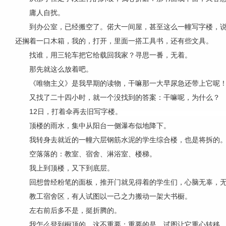
庸人自扰。
到办公室，已经搬空了。偌大一间屋，甚至这么一幢写字楼，
还搁着一口木箱，我的，打开，里面一搭工具书，还有些文具。
找谁，用三轮车把它给载回我家？寻思一番，无着。
那先就这么放着吧。
《唯物主义》是我早期的读物，干嘛那一大早尿急还带上它呢
又找了二十四小时，就一个没找到的答案：干嘛呢，为什么？
12日，打着伞再去旧写字楼。
顶楼的雨水，集中从阳台一侧瀑布似地降下。
我转身去就近的一幢六层钢筋水泥的学生综合楼，也是将拆的
空落落的：教室、宿舍、淋浴室、楼梯。
我上到顶楼，又下到底层。
回想曾经粉笔的面板，推开门就见得着的学生们，心脑无辜，
教工宿舍区，有人试图以一己之力搬动一架大书橱。
左右前后多不是，挺折腾的。
我怎么登到橱顶的，这不重要；重要的是，试图让它重心转移