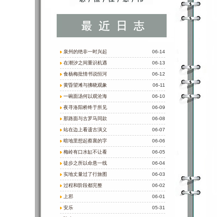
泉州的绝非一时兴起
06-14
在潮汐之间重识机遇
06-13
食杨梅批情书说恒河
06-12
黄昏望滩与拂晓观象
06-11
一碗面汤何以观沧海
06-10
夜寻洛阳桥终于所见
06-09
那路面与古罗马同款
06-08
站在边上看遗古演义
06-07
暗地里想起蔡襄的字
06-06
梅岭有口水缸不让看
06-05
徒步之所以命悬一线
06-04
实地丈量过了行旅图
06-03
过程和阶段都完整
06-02
上邪
06-01
安乐
05-31