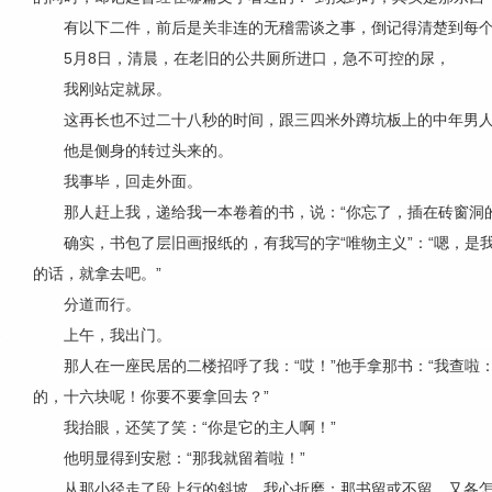
有以下二件，前后是关非连的无稽需谈之事，倒记得清楚到每
5月8日，清晨，在老旧的公共厕所进口，急不可控的尿，
我刚站定就尿。
这再长也不过二十八秒的时间，跟三四米外蹲坑板上的中年男
他是侧身的转过头来的。
我事毕，回走外面。
那人赶上我，递给我一本卷着的书，说：“你忘了，插在砖窗洞的
确实，书包了层旧画报纸的，有我写的字“唯物主义”：“嗯，是
的话，就拿去吧。”
分道而行。
上午，我出门。
那人在一座民居的二楼招呼了我：“哎！”他手拿那书：“我查
的，十六块呢！你要不要拿回去？”
我抬眼，还笑了笑：“你是它的主人啊！”
他明显得到安慰：“那我就留着啦！”
从那小径走了段上行的斜坡，我心折磨：那书留或不留，又各