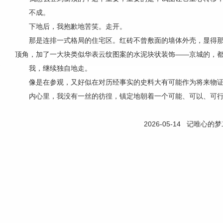
不成。
下地后，我抱歉地苦笑。走开。
那是连排一式格局的住宅区。红砖不曾敷面的墙体外壳，显得
顶角，加了一大块类似华表云纹图案的水泥块状装饰——京城的，
我，继续独自地走。
像是在参观，又好似在对历经事实的史料大有可能作为将来物
内心里，我没有一丝的彷徨，镇定地朝着一个可能、可以、可
2026-05-14 记唯心的