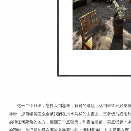
这一二个月里，忘性大到忘我，有时的尴尬，达到最终只好笑
啡粉，那筒罐装怎么会被我搁在抽水马桶的面盖上；三餐饭后必用
的和任何死角的地方，都翻了个底朝天，昨夜临睡前，突底记起：水
的同时，却记起曾经在哪篇文字看过的：“到找到时，其实是那东西