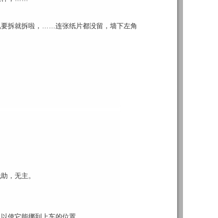
说要拆就拆啦，……连张纸片都没留，墙下左角
！
。
无助，无主。
，以使它能挪到上车的位置。