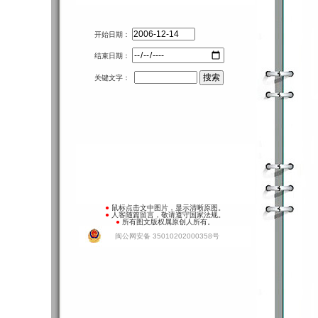
开始日期：
结束日期：
关键文字：
●
鼠标点击文中图片，显示清晰原图。
●
人客随篇留言，敬请遵守国家法规。
●
所有图文版权属原创人所有。
闽公网安备 35010202000358号