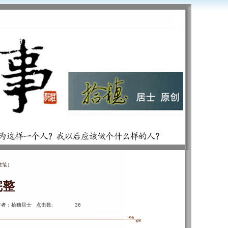
散笔）
完整
作者：拾穗居士 点击数:
36