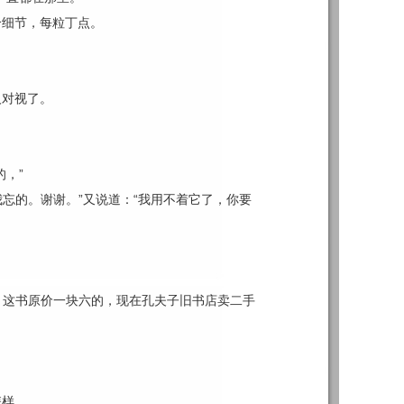
个细节，每粒丁点。
人对视了。
，”
我忘的。谢谢。”又说道：“我用不着它了，你要
啦：这书原价一块六的，现在孔夫子旧书店卖二手
怎样，……