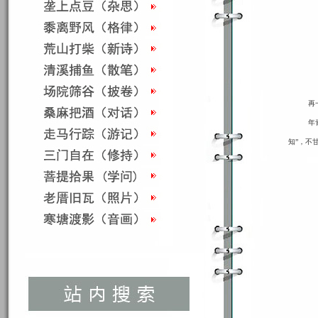
再
年
知”，
不