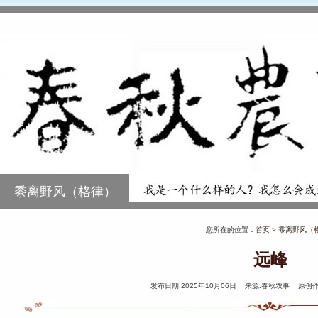
黍离野风（格律）
您所在的位置：
首页
>
黍离野风（
远峰
发布日期:2025年10月06日 来源:春秋农事 原创