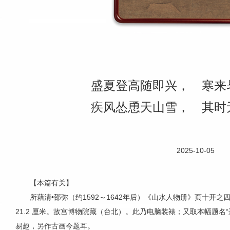
盛夏登高随即兴， 寒来
疾风怂恿天山雪， 其时
2025-10-05
【本篇有关】
所藉清•邵弥（约1592～1642年后）《山水人物册》页十开之
21.2 厘米。故宫博物院藏（台北）。此乃电脑装裱；又取本幅题名“
易趣，另作古画今题耳。