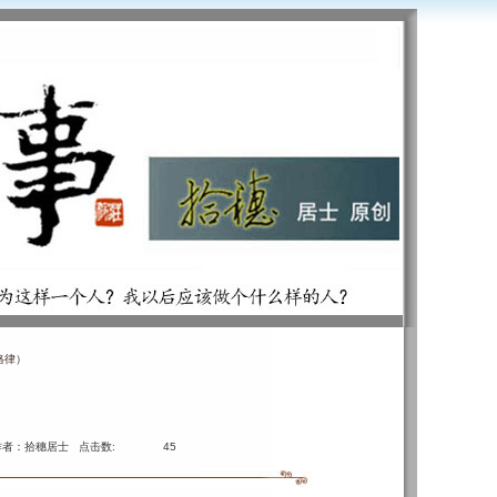
格律）
作者：拾穗居士 点击数:
45