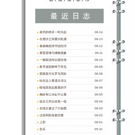
泉州的绝非一时兴起
06-14
在潮汐之间重识机遇
06-13
食杨梅批情书说恒河
06-12
黄昏望滩与拂晓观象
06-11
一碗面汤何以观沧海
06-10
夜寻洛阳桥终于所见
06-09
那路面与古罗马同款
06-08
站在边上看遗古演义
06-07
暗地里想起蔡襄的字
06-06
梅岭有口水缸不让看
06-05
徒步之所以命悬一线
06-04
实地丈量过了行旅图
06-03
过程和阶段都完整
06-02
上邪
06-01
安乐
05-31