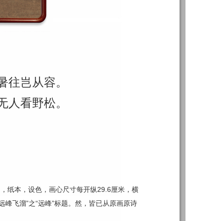
暑往岂从容。
无人看野松。
四，纸本，设色，画心尺寸每开纵29.6厘米，横
远峰飞溜”之“远峰”标题。然，皆已从原画原诗