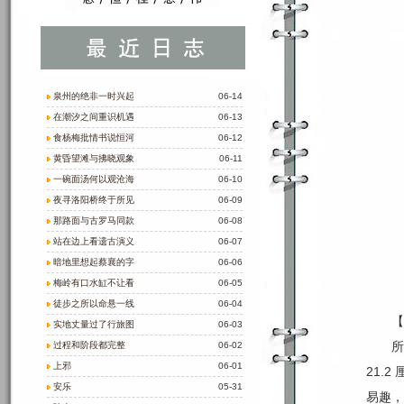
泉州的绝非一时兴起
06-14
在潮汐之间重识机遇
06-13
食杨梅批情书说恒河
06-12
黄昏望滩与拂晓观象
06-11
一碗面汤何以观沧海
06-10
夜寻洛阳桥终于所见
06-09
那路面与古罗马同款
06-08
站在边上看遗古演义
06-07
暗地里想起蔡襄的字
06-06
梅岭有口水缸不让看
06-05
徒步之所以命悬一线
06-04
【
实地丈量过了行旅图
06-03
所
过程和阶段都完整
06-02
上邪
06-01
21.
安乐
05-31
易趣，