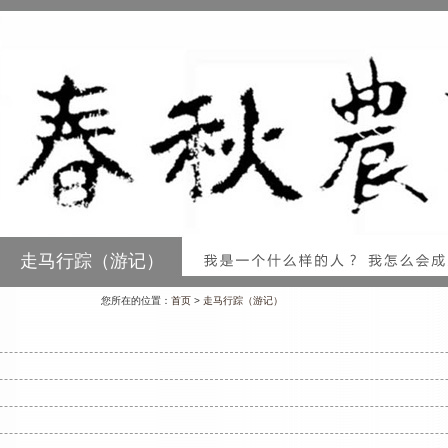
走马行踪（游记）
您所在的位置：
首页
>
走马行踪（游记）